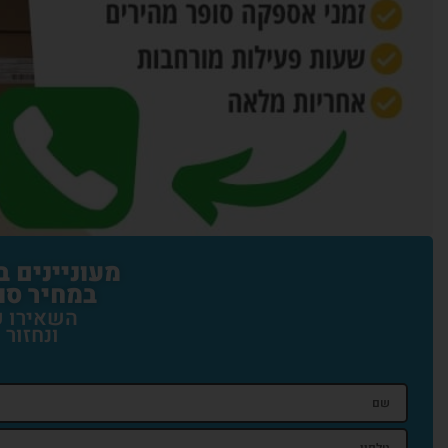
מעוניינים 
במחיר סו
השאירו פ
ונחזור 