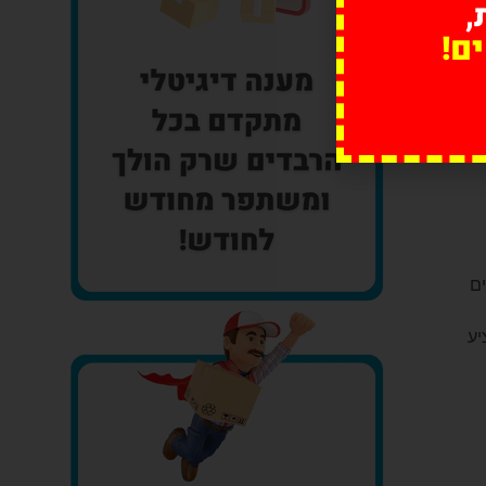
,
ם!
ון
ים
יע