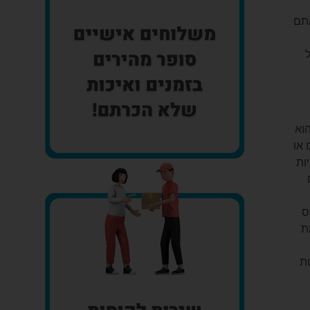
אתם
וא
 או
ות
ס
ת
ות