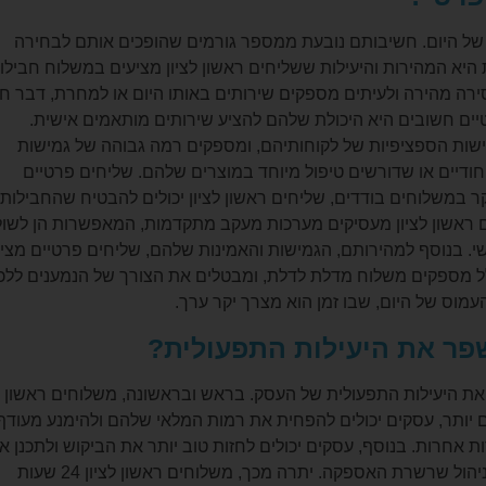
של היום. חשיבותם נובעת ממספר גורמים שהופכים אותם לבחירה
היא המהירות והיעילות ששליחים ראשון לציון מציעים במשלוח חבילו
ירה מהירה ולעיתים מספקים שירותים באותו היום או למחרת, דבר חיו
יים חשובים היא היכולת שלהם להציע שירותים מותאמים אישית.
ישות הספציפיות של לקוחותיהם, ומספקים רמה גבוהה של גמישות
חודיים או שדורשים טיפול מיוחד במוצרים שלהם. שליחים פרטיים
 במשלוחים בודדים, שליחים ראשון לציון יכולים להבטיח שהחבילות
ליחים ראשון לציון מעסיקים מערכות מעקב מתקדמות, המאפשרות הן לשו
י. בנוסף למהירותם, הגמישות והאמינות שלהם, שליחים פרטיים מצי
 כלל מספקים משלוח מדלת לדלת, ומבטלים את הצורך של הנמענים ללכ
עמוס של היום, שבו זמן הוא מצרך יקר ערך.
שעות יכול לשפר משמעותית את היעילות התפעולית של העסק. בראש ובראשונה, משלוחים ראשון
הירים יותר, עסקים יכולים להפחית את רמות המלאי שלהם ולהימנע מעודף
 אחרות. בנוסף, עסקים יכולים לחזות טוב יותר את הביקוש ולתכנן א
אסטרטגיות הרכש שלהם בצורה מדויקת יותר, מה שמוביל לשיפור ניהול שרשרת האספקה. יתרה מכך, משלוחים ראשון לציון 24 שעות