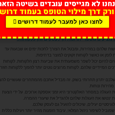
חנו לא מגייסים עובדים בשיטה הזאת
יתוף פעולה עם שותפים מהימנים,חברת שליחויות בראשון לציון יכולה
ורק דרך מילוי הטופס בעמוד דרושי
תיה. לבסוף, חברת שליחויות בראשון לציון נותנת עדיפות לשביעות רצ
יבים לדאגותיהם ומבצעים שיפורים נחוצים על סמך המשוב שלהם.
לחצו כאן למעבר לעמוד דרושים
 שליחויות בראשון לציון
 מציעים מספר יתרונות הן לעסקים והן ללקוחות:
ות שלהם במהירות, ומבטל את הצורך לחכות ימים או שבועות עד
 לזמן או כאשר לקוחות זקוקים למוצר בדחיפות.
ם להיום יכול לשפר משמעותית את שביעות רצון הלקוחות. לקוחות
ם המיידיים שלהם. לקוחות מרוצים נוטים יותר להפוך ללקוחות חוזר
לכם יתרון תחרותי בשוק. זה מבדיל אתכם מהמתחרים שעשויים להצ
הירות ונוחות.
 העגלה במסחר האלקטרוני היא זמני אספקה ארוכים. על ידי הצעת
ת ינטשו את העגלות שלהם ולהגדיל את שיעורי ההמרה.
גיסטיים יעילים, שיכולים להועיל גם לעסק שלכם.
ביל לשיפור ניהול המלאי, עיבוד הזמנות מהיר יותר ויעילות כללית