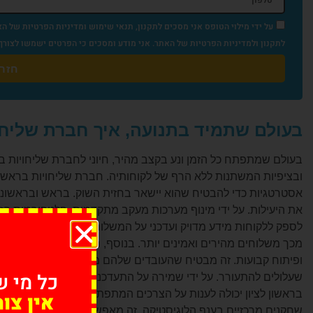
על ידי מילוי הטופס אני מסכים לתקנון, תנאי שימוש ומדיניות הפרטיות של הא
לתקנון ולמדיניות הפרטיות של האתר. אני מודע ומסכים כי הפרטים ישמשו לצורך דיוור פרסומי במייל, וואטסאפ ו-SMS 
חזרו
בעולם שתמיד בתנועה, איך חברת שליחו
בעולם שמתפתח כל הזמן ונע בקצב מהיר, חיוני לחברת שליחויות ב
ובציפיות המשתנות ללא הרף של לקוחותיה. חברת שליחויות בראשון
אסטרטגיות כדי להבטיח שהוא יישאר בחזית השוק. בראש ובראשונה
את היעילות. על ידי מינוף מערכות מעקב מתקדמות, פלטפורמות הזמנ
לספק ללקוחות מידע מדויק ועדכני על המשלוחים שלהם. זה לא רק 
מכך משלוחים מהירים ואמינים יותר. בנוסף, חברת שליחויות בראשו
ופיתוח קבועות. זה מבטיח שהעובדים שלהם מצוידים במיומנויות וב
כל מי ש
שעלולים להתעורר. על ידי שמירה על התעדכנות בשיטות העבודה ה
בראשון לציון יכולה לענות על הצרכים המתפתחים של לקוחותיה בי
אין צו
שחקנים מרכזיים בענף הלוגיסטיקה. זה מאפשר לחברה לנצל משאב