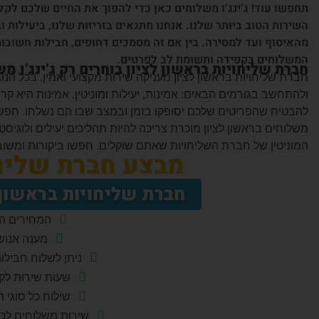
תחפשו עוד! ג’ינג’ו משלוחים כאן כדי להפוך את החיים שלכם לק
השירות הטוב ביותר שלנו. אנחנו מתגאים בזריזות שלנו, ביעילות 
מהאיסוף ועד למסירה. בין אם זה מסמכים דחופים, חבילות חשובות
המשלוחים בקפידה ותשומת לב לפרטים.
חברת שליחויות בראשון לציון בוחרים רק ג’ינג’ו 
חברת שליחויות בראשון לציון מעניקה שירות מקצועי ואמין. בכל הנוג
ולהתחשב בגורמים הבאים: אמינות, יעילות ומוניטין. אמינות היא 
להבטיח שהפריטים שלכם יסופקו בזמן ובמצב שבו הם נשלחו. חפש
משלוחים בראשון לציון מוכרת צריכה להיות תהליכים יעילים ולוגיסט
המוניטין של חברת השליחויות שאתם שוקלים. חפשו ביקורות ומשוב
מבצע חברת שליחו
חברת שליחויות בראשון לציון הח
המחירים הכ
מענה אנוש
ניתן לשלוח חבילו
שעות שירות לקו
שילוח כל סוגי 
שירות משלוחים לכל