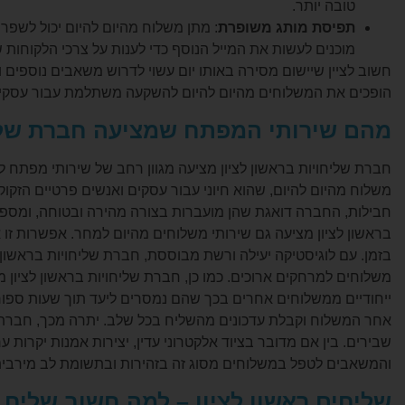
טובה יותר.
תפיסת מותג משופרת
: מתן משלוח מהיום להיום יכול לשפר
מוכנים לעשות את המייל הנוסף כדי לענות על צרכי הלקוחות 
חשוב לציין שיישום מסירה באותו יום עשוי לדרוש משאבים נוספים ו
הופכים את המשלוחים מהיום להיום להשקעה משתלמת עבור עסקים
מהם שירותי המפתח שמציעה חברת שליח
חברת שליחויות בראשון לציון מציעה מגוון רחב של שירותי מפתח ל
משלוח מהיום להיום, שהוא חיוני עבור עסקים ואנשים פרטיים הזקו
חבילות, החברה דואגת שהן מועברות בצורה מהירה ובטוחה, ומספק
בראשון לציון מציעה גם שירותי משלוחים מהיום למחר. אפשרות זו
בזמן. עם לוגיסטיקה יעילה ורשת מבוססת, חברת שליחויות בראשון ל
משלוחים למרחקים ארוכים. כמו כן, חברת שליחויות בראשון לציו
ייחודיים ממשלוחים אחרים בכך שהם נמסרים ליעד תוך שעות ספ
אחר המשלוח וקבלת עדכונים מהשליח בכל שלב. יתרה מכך, חברת של
שבירים. בין אם מדובר בציוד אלקטרוני עדין, יצירות אמנות יקרות 
והמשאבים לטפל במשלוחים מסוג זה בזהירות ובתשומת לב מירבית
שליחים ראשון לציון – למה חשוב שליח 