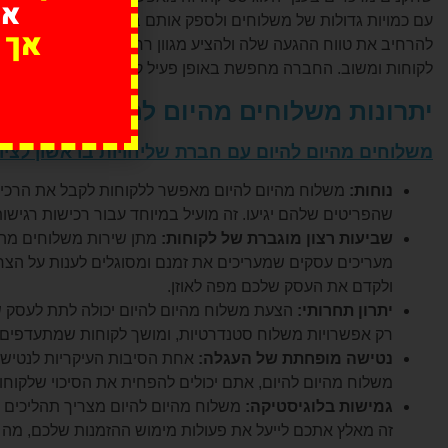
אנ
עם כמויות גדולות של משלוחים ולספק אותם באופן מיידי. על ידי ש
אך 
להרחיב את טווח ההגעה שלה ולהציע מגוון רחב של שירותים ללקוחו
לקוחות ומשוב. החברה מחפשת באופן פעיל קלט מלקוחותיהם, מקש
יתרונות משלוחים מהיום להיום עם חברת
משלוחים מהיום להיום עם חברת שליחויות בראשון לציון
נוחות:
משלוח מהיום להיום מאפשר ללקוחות לקבל את הרכיש
שהפריטים שלהם יגיעו. זה מועיל במיוחד עבור רכישות רגישות
שביעות רצון מוגברת של לקוחות:
מתן שירות משלוחים מהיו
מעריכים עסקים שמעריכים את זמנם ומסוגלים לענות על הצרכי
ולקדם את העסק שלכם מפה לאוזן.
יתרון תחרותי:
הצעת משלוח מהיום להיום יכולה לתת לעסק ש
רק אפשרויות משלוח סטנדרטיות, ומושך לקוחות שמתעדפים מ
נטישה מופחתת של העגלה:
אחת הסיבות העיקריות לנטישת
משלוח מהיום להיום, אתם יכולים להפחית את הסיכוי שלקוחו
גמישות בלוגיסטיקה:
משלוח מהיום להיום מצריך תהליכים לו
זה מאלץ אתכם לייעל את פעולות מימוש ההזמנות שלכם, מה שמו