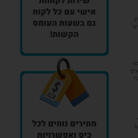
ת.
ני
לח
עים
ת
ת