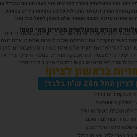
לים יותר ואת המשלוחים שלכם למהירים מאי פעם! חוו את ההבדל עם
ובמקצועיות המרבית שלנו. החבילות שלכם נמצאות בידיים בטוחות
 או סחורה עדינה, הצוות המסור שלנו מאומן לטפל בכל סוגי
משלוחים ונהנים ממשלוחים מהירים מאי פעם!
ע לבחירת חברת שליחויות בראשון לציון, חיוני לנקוט משנה זהירות
קריטית כאשר מפקידים את החבילות שלכם לשירות שליחים. אתם רוצה
ו חברת שליחויות עם רקורד של משלוחים מהירים ומאובטחים. לחבר
יקה יעילה כדי להבטיח זמני אספקה מהירים. בנוסף, חיוני להעריך את
 של לקוחות באינטרנט או בקשו המלצות ממקורות מהימנים.
יות בראשון לציון!
ל מ28 ש"ח בלבד!
י אטרקטיביים בארץ
י בטלפון ובוואטסאפ
ת ללא הגבלת משקל או גודל
חות מורחבות לנוחיותכם
המשלוחים לפי צרכי העסק
 עיר בארץ ללא יוצא מן הכלל