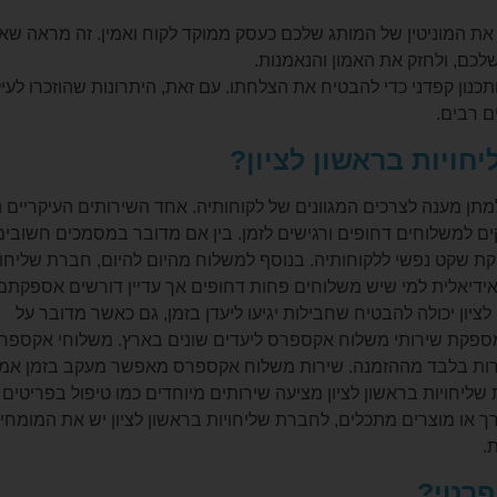
 את המוניטין של המותג שלכם כעסק ממוקד לקוח ואמין. זה מראה ש
שלכם, ולחזק את האמון והנאמנות.
תכנון קפדני כדי להבטיח את הצלחתו. עם זאת, היתרונות שהוזכרו לעיל
 רבים.
ויות בראשון לציון?
מתן מענה לצרכים המגוונים של לקוחותיה. אחד השירותים העיקריים ה
קים למשלוחים דחופים ורגישים לזמן. בין אם מדובר במסמכים חשובים
ת שקט נפשי ללקוחותיה. בנוסף למשלוח מהיום להיום, חברת שליחוי
 אידיאלית למי שיש משלוחים פחות דחופים אך עדיין דורשים אספקתם
ציון יכולה להבטיח שחבילות יגיעו ליעדן בזמן, גם כאשר מדובר על
ן מספקת שירותי משלוח אקספרס ליעדים שונים בארץ. משלוחי אקספר
ורות בלבד מההזמנה. שירות משלוח אקספרס מאפשר מעקב בזמן אמ
יחויות בראשון לציון מציעה שירותים מיוחדים כמו טיפול בפריטים
ערך או מוצרים מתכלים, לחברת שליחויות בראשון לציון יש את המומחי
.
פרטי?