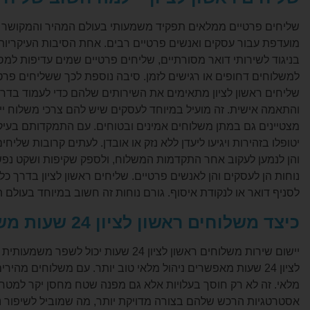
שליחים פרטיים ממלאים תפקיד משמעותי בעולם המהיר והמקושר 
מועדפת עבור עסקים ואנשים פרטיים רבים. אחת הסיבות העיקריות 
בניגוד לשירותי דואר מסורתיים, שליחים פרטיים שמים עדיפות למס
למשלוחים דחופים או רגישים לזמן. סיבה נוספת לכך ששליחים פרט
שליחים ראשון לציון מתאימים את השירותים שלהם כדי לעמוד בדר
והתאמה אישית. זה מועיל במיוחד לעסקים שיש להם צרכי משלוח יי
מצטיינים גם במתן משלוחים אמינים ובטוחים. עם התמקדותם בעיקר
יטופלו בזהירות ויגיעו ליעדן ללא נזק או אובדן. לעתים קרובות ש
והן לנמען לעקוב אחר התקדמות המשלוח, ולספק שקיפות ושקט נפש
נוחות הן לעסקים והן לאנשים פרטיים. שליחים ראשון לציון בדרך
לסניף דואר או לנקודת איסוף. גורם נוחות זה חשוב במיוחד בעולם ה
כיצד משלוחים ראשון לציון 24 שעות משפר את היעילות התפעולית?
יישום שירות משלוחים ראשון לציון 24 
לציון 24 שעות מאפשרים ניהול מלאי טוב יותר. עם משלוחים מ
מלאי. זה לא רק חוסך בעלויות אלא גם מפנה שטח מחסן יקר למטרות