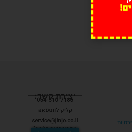
ם!
יצירת קשר:
054-310-7186
קליק לווטסאפ
service@jinjo.co.il
פרטיות
רוצים שנחזור אליכם?