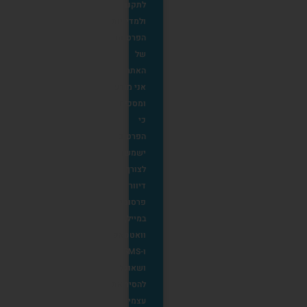
לתקנון
ולמדיניות
הפרטיות
של
האתר.
אני מודע
ומסכים
כי
הפרטים
ישמשו
לצורך
דיוור
פרסומי
במייל,
וואטסאפ
ו-SMS
ושאוכל
להסיר את
עצמי