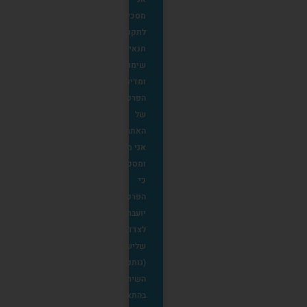
מסכים
לתקנון,
תנאי
שימוש
ומדיניות
הפרטיות
של
האתר.
אני מודע
ומסכים
כי
הפרטים
יועברו
לצדדים
שלישיים
(נותני
השירות),
בהתאם