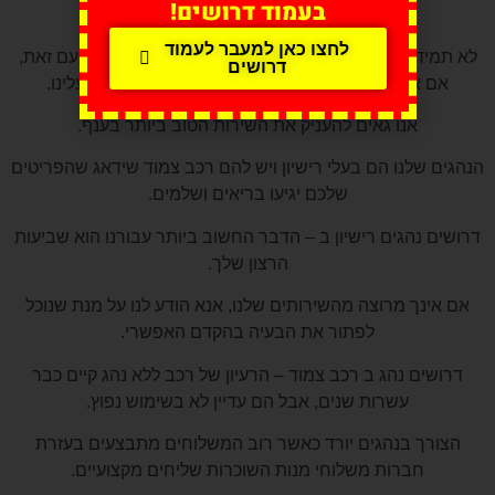
בעמוד דרושים!
ללקוחותיהם.
לחצו כאן למעבר לעמוד
לא תמיד קל למצוא חברת שליחויות עם ניסיון של שנים. עם זאת,
דרושים
אם אתם מחפשים איש מקצוע, תמיד תוכלו לסמוך עלינו.
אנו גאים להעניק את השירות הטוב ביותר בענף.
הנהגים שלנו הם בעלי רישיון ויש להם רכב צמוד שידאג שהפריטים
שלכם יגיעו בריאים ושלמים.
דרושים נהגים רישיון ב – הדבר החשוב ביותר עבורנו הוא שביעות
הרצון שלך.
אם אינך מרוצה מהשירותים שלנו, אנא הודע לנו על מנת שנוכל
לפתור את הבעיה בהקדם האפשרי.
דרושים נהג ב רכב צמוד – הרעיון של רכב ללא נהג קיים כבר
עשרות שנים, אבל הם עדיין לא בשימוש נפוץ.
הצורך בנהגים יורד כאשר רוב המשלוחים מתבצעים בעזרת
חברות משלוחי מנות השוכרות שליחים מקצועיים.