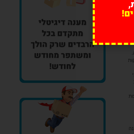
,
ם!
נה.
ות
לבסס את פעילותן באזור עם שירותי משלוחים ברעננה 24 שעות
ננה