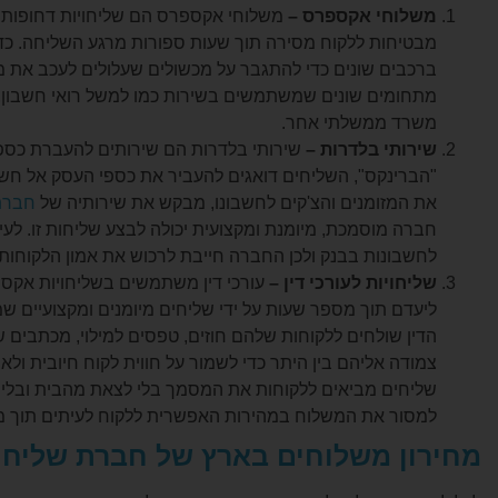
משלוחי אקספרס –
משלוחי אקספרס הם שליחויות דחופות מ
מבטיחות ללקוח מסירה תוך שעות ספורות מרגע השליחה. כדי
ברכבים שונים כדי להתגבר על מכשולים שעלולים לעכב את 
מתחומים שונים שמשתמשים בשירות כמו למשל רואי חשבון, 
משרד ממשלתי אחר.
שירותי בלדרות –
שירותי בלדרות הם שירותים להעברת כספ
"הברינקס", השליחים דואגים להעביר את כספי העסק אל חשב
את המזומנים והצ'קים לחשבונו, מבקש את שירותיה של
חברת 
חברה מוסמכת, מיומנת ומקצועית יכולה לבצע שליחות זו. לע
לחשבונות בבנק ולכן החברה חייבת לרכוש את אמון הלקוחות
שליחויות לעורכי דין –
עורכי דין משתמשים בשליחויות אקס
ליעדם תוך מספר שעות על ידי שליחים מיומנים ומקצועיים שמו
הדין שולחים ללקוחות שלהם חוזים, טפסים למילוי, מכתבים שו
צמודה אליהם בין היתר כדי לשמור על חווית לקוח חיובית ו
שליחים מביאים ללקוחות את המסמך בלי לצאת מהבית ובלי לפ
למסור את המשלוח במהירות האפשרית ללקוח לעיתים תוך 
מחירון משלוחים בארץ של חברת שליחוי