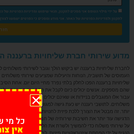
על ידי מילוי הטופס אני מסכים לתקנון, תנאי שימוש ומדיניות הפרטיות של הא
לתקנון ולמדיניות הפרטיות של האתר. אני מודע ומסכים כי הפרטים ישמשו לצורך דיוור פרסומי במייל, וואטסאפ ו-SMS 
חזרו
מדוע שירותי חברת שליחויות ברעננה ה
לחברת שליחויות ברעננה יש ביקוש הולך וגובר לשירותי משלוחים ל
העמוסים של תושביה, הנוחות והיעילות שמציעים שירותי משלוחים 
שליחויות ברעננה הפכו לחלק בלתי נפרד מחיי היום יום. אחת הסיב
שהם מספקים. אנשים יכולים כיום לקבל את הפריטים הרצויים שלהם
עבור אלו המוגבלים בניידות או שאינם יכולים לצאת מסיבות שונות
משלוחים. לתושבי רעננה יש כעת גישה למגוון רחב של מוצרים של ק
כל מי ש
הדגישה עוד יותר את חשיבות שירותיה של חברת שליחויות ברעננה.
על שירותי משלוח כדי להמשיך ולשרת את הלקוחות שלהם. זה לא 
אין צו
הנגיף על ידי הפחתת אינטראקציות פיזיות. לבסוף, האופי התחרותי