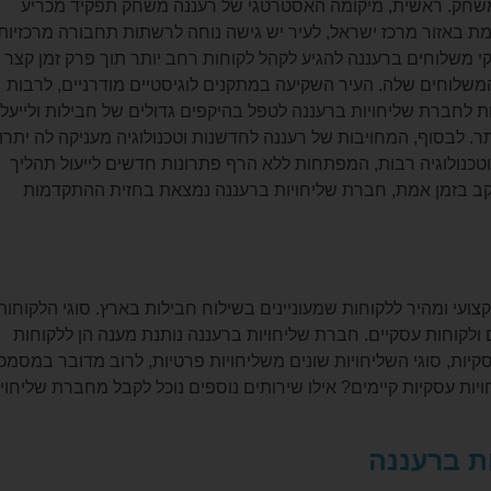
המשחק. ראשית, מיקומה האסטרטגי של רעננה משחק תפקיד מכריע
ת באזור מרכז ישראל, לעיר יש גישה נוחה לרשתות תחבורה מרכזיות,
י משלוחים ברעננה להגיע לקהל לקוחות רחב יותר תוך פרק זמן קצר
משלוחים שלה. העיר השקיעה במתקנים לוגיסטיים מודרניים, לרבות
 לחברת שליחויות ברעננה לטפל בהיקפים גדולים של חבילות ולייעל
. לבסוף, המחויבות של רעננה לחדשנות וטכנולוגיה מעניקה לה יתרון
כנולוגיה רבות, המפתחות ללא הרף פתרונות חדשים לייעול תהליך
קב בזמן אמת, חברת שליחויות ברעננה נמצאת בחזית ההתקדמות
ועי ומהיר ללקוחות שמעוניינים בשילוח חבילות בארץ. סוגי הלקוחות
 ולקוחות עסקיים. חברת שליחויות ברעננה נותנת מענה הן ללקוחות
קיות, סוגי השליחויות שונים משליחויות פרטיות, לרוב מדובר במסמכ
יות עסקיות קיימים? אילו שירותים נוספים נוכל לקבל מחברת שליחוי
ת ברעננה