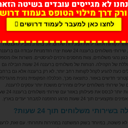
חנו לא מגייסים עובדים בשיטה הזאת
ות כדי למשוך ולשמר לקוחות. זה הוביל להופעתם של ספקי שירותי
ורק דרך מילוי הטופס בעמוד דרושי
ויות כדי לתת מענה לצרכי לקוחות פרטיים ועסקיים.
לחצו כאן למעבר לעמוד דרושים
ות הייתה השפעה משמעותית על הכלכלה המקומית. ראשית, היא סיפקה יתרון תחרותי לעסקים
ותר לקוחות ולהגדיל את המכירות שלהם. זה, בתורו, מוביל להכנסות
ורווחים גבוהים יותר, וממריץ צמיחה כלכלית בתוך העיר. יתרה מכך, שירותי משלוחים ברעננה 24 שעות יצרו הזדמנויות עבודה גם ברענ
ון נהגי משלוחים, צוות מחסנים ורכזים לוגיסטיים. משרות אלו מספק
הכנסה ותעסוקה לתושבים המקומיים, ותורמות לרווחה הכלכלית הכוללת של הקהילה. הנוחות של משלוחים ברעננה 24 שעות הובילה גם
לים כעת להגיע לקהל לקוחות רחב יותר, לא רק ברעננה אלא גם ברחבי
קטרוני חדשים באזור. כתוצאה מכך, הכלכלה המקומית נהנית מהגדלת
 של שירותי משלוחים יעילים ומהירים מושכת יותר עסקים לרעננה.
חברות המסתמכות על משלוחים בזמן, כגון יצרנים או סיטונאים, נוטות יותר 
מרגע ההזמנה למבחר יעדים בארץ.
רותי משלוחים תוך 24 שעות?
שלוחים ברעננה 24 שעות היא משימה לא פשוטה, במיוחד בשוק המשתנה במהירות ותחרותי. עם זאת, לרע