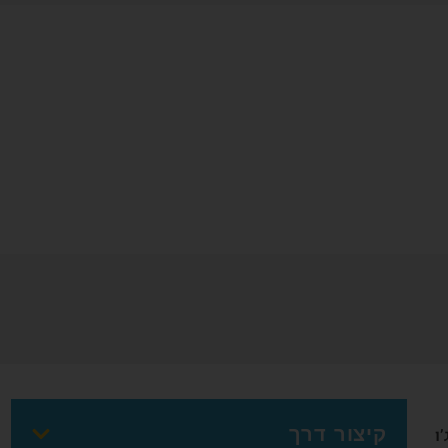
קיצור דרך
ו