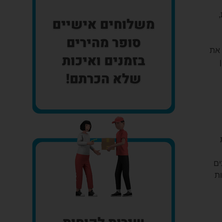
 את
ים
ות