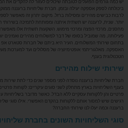
יש כמה גורמים הפועלים לטובתה שיכולים לעזור לה להקדים את 
ביכולתה לספק אספקה יעילה ובזמן. חברת שליחויות ברעננה ממוקמ
לרבות כבישים מהירים ומסילות ברזל. מיקום יתרון זה מאפשר לספק
יותר. שנית, לרעננה יש תשתית איתנה ומפותחת לתמיכה בשירותי ה
מחסנים, מרכזי הפצה ומרכזי מימוש. השקעות תשתית אלו מאפשרות
פעילותה, מה שמוביל בסופו של דבר למשלוחים מהירים ואמינים יותר
בתחום שירותי המשלוחים. העיר היא ביתם של חברות סטארט אפ וט
האספקה. מאלגוריתמי אופטימיזציה של מסלולים ועד למערכות מע
הטכנולוגית בענף.
שירותי שילוח מהירים
חברת שליחויות ברעננה נוסדה לפני מספר שנים כדי לתת שירות מקצ
בענף השליחויות בארץ מתחלק לשני סוגים עיקריים: לקוחות פרטיים
פרטיים והן ללקוחות עסקיים ללא הבדל. כאשר מדובר בשליחויות עס
רגישים שיש למסור אותם ללקוחות בהקדם האפשרי. אילו סוגי שליחו
ברעננה וכמה יעלו לנו שירותי החברה?
סוגי השליחויות השונים בחברת שליחויו