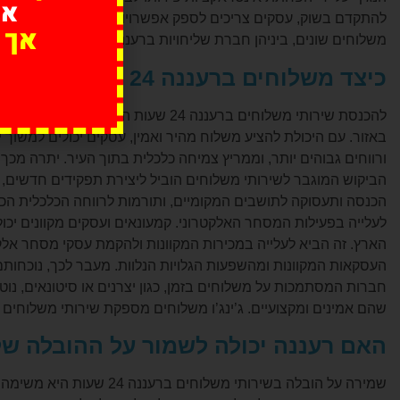
אנ
להתקדם בשוק, עסקים צריכים לספק אפשרויות משלוח מהירות ואמינ
אך 
משלוחים שונים, ביניהן חברת שליחויות ברעננה המציעה מגוון אפשר
כיצד משלוחים ברעננה 24 שעות תורם לכלכלת העיר?
להכנסת שירותי משלוחים ברעננה 24 שע
באזור. עם היכולת להציע משלוח מהיר ואמין, עסקים יכולים למשוך י
הביקוש המוגבר לשירותי משלוחים הוביל ליצירת תפקידים חדשים, כג
לעלייה בפעילות המסחר האלקטרוני. קמעונאים ועסקים מקוונים יכו
הארץ. זה הביא לעלייה במכירות המקוונות ולהקמת עסקי מסחר אל
העסקאות המקוונות ומהשפעות הגלויות הנלוות. מעבר לכך, נוכחותם
שהם אמינים ומקצועיים. ג’ינג’ו משלוחים מספקת שירותי משלוחים אמינים ומקצועיים תוך 24 שעות 
האם רעננה יכולה לשמור על ההובלה שלה בשי
שמירה על הובלה בשירותי מ