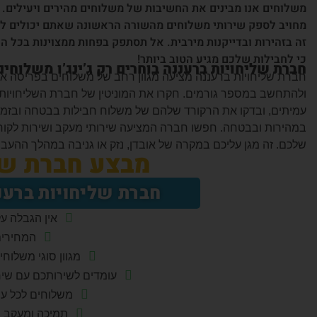
משלוחים אנו מבינים את החשיבות של משלוחים מהירים ויעילים. 
מחויב לספק שירותי משלוחים מהשורה הראשונה שאתם יכולים לסמ
זה בזהירות ובדייקנות מירבית. אל תסתפק בפחות ממצוינות בכל ה
כי לחבילות שלכם מגיע הטוב ביותר!
חברת שליחויות ברעננה בוחרים רק ג’ינג’ו משלוחי
חברת שליחויות ברעננה מציעה מגוון רחב של משלוחים בפריסה אר
ולהתחשב במספר גורמים. חקרו את המוניטין של חברת השליחויות 
עמיתים, ובדקו את הרקורד שלהם של משלוח חבילות בבטחה ובזמן.
במהירות ובבטחה. חפשו חברה המציעה שירותי מעקב ושירות לקוחו
שלכם. זה מגן עליכם במקרה של אובדן, נזק או גניבה במהלך ההעבר
מבצע חברת של
חברת שליחויות ברעננה החל מ
אין הגבלה ע
המחירים
מגוון סוגי משלוח
עומדים לשירותכם עם שיר
משלוחים לכל עי
תמיכה ומעקב נ