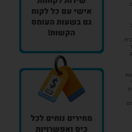
ס
ברת
ד
ק
ות
ם
ים