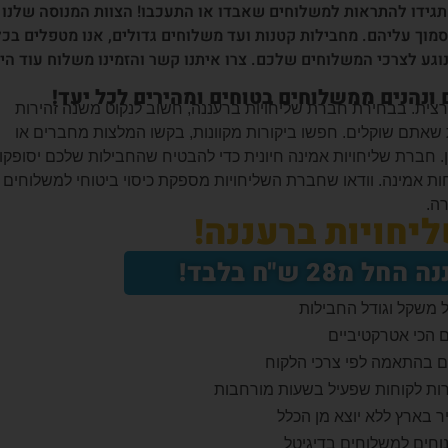
תגידו להתראות למשלוחים שאבדו או התעכבו! הצוות המנוסה שלנו
וך עליהם. מחבילות קטנות ועד משלוחים גדולים, אנו מטפלים בכל
נוגע לצרכי המשלוחים שלכם. צרו איתנו קשר והזמינו משלוח עוד הי
ם ונהנים ממשלוחים בטוחים ומהירים לכל יעד!
צית. בבחירת חברת שליחויות ברעננה, חשוב לנקוט משנה זהירות
שאתם שוקלים. חפשו ביקורות מקוונות, בקשו המלצות מחברים או
 חברת שליחויות אמינה חיונית כדי להבטיח שהחבילות שלכם יסופקו
ת אמינה. וודאו שחברת השליחויות מספקת כיסוי ביטוחי למשלוחים
ה.
יחויות ברעננה!
28 ש"ח בלבד!
ל משקל וגודל החבילות
 הכי אטרקטיביים
ים בהתאמה לפי צרכי הלקוח
ות לקוחות שפעיל בשעות מורחבות
ר בארץ ללא יוצא מן הכלל
וחים למשלוחים בדיגיטל