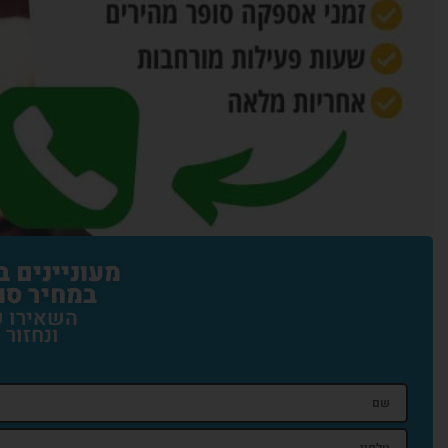
מעוניינים 
במחיר סו
השאירו פ
ונחזור 