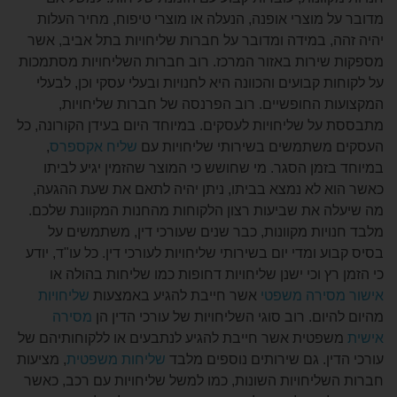
מוצרי אופנה, הנעלה או מוצרי טיפוח, מחיר העלות
, במידה ומדובר על חברות שליחויות בתל אביב, אשר
ירות באזור המרכז. רוב חברות השליחויות מסתמכות
 קבועים והכוונה היא לחנויות ובעלי עסקי וכן, לבעלי
 החופשיים. רוב הפרנסה של חברות שליחויות,
ל שליחויות לעסקים. במיוחד היום בעידן הקורונה, כל
שתמשים בשירותי שליחויות עם
שליח אקספרס
,
מן הסגר. מי שחושש כי המוצר שהזמין יגיע לביתו
 לא נמצא בביתו, ניתן יהיה לתאם את שעת ההגעה,
 את שביעות רצון הלקוחות מהחנות המקוונת שלכם.
ות מקוונות, כבר שנים שעורכי דין, משתמשים על
 ומדי יום בשירותי שליחויות לעורכי דין. כל עו"ד, יודע
ץ וכי ישנן שליחויות דחופות כמו שליחות בהולה או
ירה משפטי
אשר חייבת להגיע באמצעות
שליחויות
ום. רוב סוגי השליחויות של עורכי הדין הן
מסירה
טית אשר חייבת להגיע לנתבעים או ללקוחותיהם של
ן. גם שירותים נוספים מלבד
שליחות משפטית
, מציעות
ליחויות השונות, כמו למשל שליחויות עם רכב, כאשר