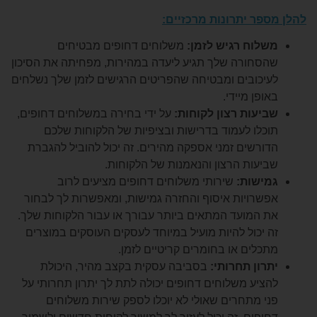
ר יתרונות מרכזיים:
וח רגיש לזמן:
משלוחים דחופים מבטיחים
חורה שלך תגיע ליעדה במהירות, מפחיתה את הסיכון
כובים ומבטיחה שהפריטים הרגישים לזמן שלך נשלחים
פן מיידי.
עות רצון לקוחות:
על ידי בחירה במשלוחים דחופים,
לו לעמוד בדרישות ובציפיות של הלקוחות שלכם
רשים זמני אספקה מהירים. זה יכול להוביל להגברת
עות הרצון והנאמנות של הלקוחות.
שות:
שירותי משלוחים דחופים מציעים לרוב
רויות איסוף והחזרה גמישות, ומאפשרות לך לבחור
המועד המתאים ביותר עבורך או עבור הלקוחות שלך.
יכול להיות מועיל במיוחד לעסקים העוסקים במוצרים
לים או בחומרים קריטיים לזמן.
ון תחרותי:
בסביבה עסקית בקצב מהיר, היכולת
יע משלוחים דחופים יכולה לתת לך יתרון תחרותי על
 מתחרים שאולי לא יוכלו לספק שירות משלוחים