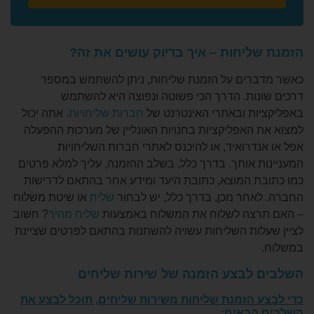
ליחות – איך בדיוק עושים את זה?
רים על הזמנת שליחות, ניתן להשתמש במספר
נות. הדרך הכי פשוטה ונפוצה היא להשתמש
ות ובאתרי האינטרנט של
חברות שליחויות
. אתה יכול
 האפליקציות בחנויות האונליין של מערכות ההפעלה
דרואיד, או להיכנס לאתרי חברות השליחויות
ת אותך. בדרך כלל, בשלב ההזמנה, עליך למלא פרטים
ת המוצא, כתובת היעד ומידע אחר בהתאם לדרישות
אחר מכן, בדרך כלל, יש לבחור
שליח
או שיטת משלוח
רצה לשלוח את המשלוח באמצעות
שליח מהיר
? חשוב
לות השליחות עשויה להשתנות בהתאם לפרטים שציינת
לבצע הזמנה של שירות שליחים
 הזמנת שליחות משירות שליחים, תוכל לבצע את
הבאים: