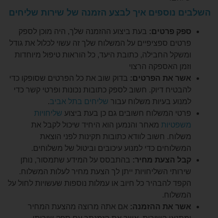
נוספים איך לבצע הזמנה של שירות שליחים
 פרטים:
בעת ביצוע ההזמנה שלך, היה מוכן לספק
ים ספציפיים על המשלוח שלך זה עשוי לכלול את גודל
קל החבילה, כתובת היעד, כל הוראות טיפול מיוחדות
ן האספקה הרצוי
 את הפרטים:
בדוק שוב את כל הפרטים שסופקו כדי
טיח דיוק. חשוב לספק כתובות נכונות ופרטי קשר כדי
וע בעיות משלוח עבור
שליחים בתל אביב
.
י המשלוח חשובים גם כן בעת ביצוע
שליחויות
טיות
מאחר והנמען הוא היחיד שיכול לקבל את
וח. חשוב לוודא כתובות תקינות לפני הוצאת
לוחים כדי למנוע עיכובים וביטול של משלוחים.
 הצעת מחיר:
בהתבסס על המידע שתמסור, נותן
ותי השליחויות ייתן לך הצעת מחיר לעלות המשלוח.
ד להבהיר כל חיוב או עמלות נוספות שעשויות לחול על
לוח.
 את ההזמנה:
אם אתה מרוצה מהצעת המחיר