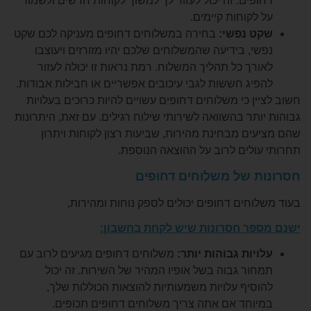
פים. זה יכול לעזור לך למשוך לקוחות חדשים ולשמור
לקוחות קיימים.
 נפשי:
בחירה במשלוחים דחופים מעניקה לכם שקט
י, בידיעה שהמשלוחים שלכם יהיו מזורזים ויעוצבו
רך כל תהליך המשלוח. רמת נראות זו יכולה לעזור
יג חששות לגבי עיכובים אפשריים או חבילות אבודות.
ן כי משלוחים דחופים עשויים להיות כרוכים בעלויות
תר בהשוואה לשירותי שילוח רגילים. עם זאת, היתרונות
ם מבחינת מהירות, שביעות רצון לקוחות ויתרון
ולים לרוב על ההוצאה הנוספת.
 של משלוחים דחופים
חים דחופים יכולים לספק נוחות ומהירות,
פר חסרונות שיש לקחת בחשבון:
יות גבוהות יותר:
משלוחים דחופים מגיעים לרוב עם
ור גבוה בשל אופיו המהיר של השירות. זה יכול
סיף עלויות משמעותיות להוצאות הכוללות שלך,
וחד אם אתה צריך משלוחים דחופים תכופים.