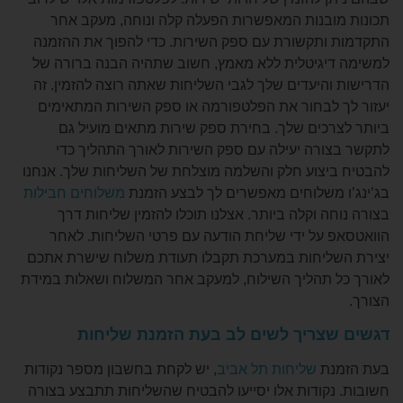
ובנות המאפשרות הפעלה קלה ונוחה, מעקב אחר
ותקשורת עם ספק השירות. כדי להפוך את ההזמנה
יגיטלית ללא מאמץ, חשוב שתהיה הבנה ברורה של
והיעדים שלך לגבי השליחות שאתה רוצה להזמין. זה
 לבחור את הפלטפורמה או ספק השירות המתאימים
רכים שלך. בחירת ספק שירות מתאים מועיל גם
ורה יעילה עם ספק השירות לאורך התהליך כדי
יצוע חלק והשלמה מוצלחת של השליחות שלך. אנחנו
 משלוחים מאפשרים לך לבצע הזמנת
משלוחים חבילות
ה וקלה ביותר. אצלנו תוכלו להזמין שליחות דרך
 על ידי שליחת הודעה עם פרטי השליחות. לאחר
ליחות במערכת תקבלו תעודת משלוח שישרת אתכם
 תהליך השילוח, למעקב אחר המשלוח ושאלות במידת
צריך לשים לב בעת הזמנת שליחות
נת
שליחות תל אביב
, יש לקחת בחשבון מספר נקודות
נקודות אלו יסייעו להבטיח שהשליחות תתבצע בצורה