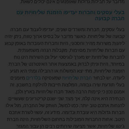
חבילות גדולות שאופנועים אינם יכולים לשאת.
קים וחברות יעדיפו הזמנת שליחויות עם
בועה
ים, חברות ומשרדים שונים, יעדיפו לעבוד עם חברה
שליחויות. כאשר מדובר על בסיס ארוך טווח, ניתן יהיה
ירות מהיר וחסכוני, היות וחברות העובדות באופן קבוע
 שליחויות מסוימות, מקבלות הנחה משמעותית.
יחויות יש מערך לוגיסטי יעיל וכן השירות הינו נוח
היות וניתן לבדוק באמצעות אתר האינטרנט של חברת
חויות, מתי יצא המשלוח או החבילה ומתי היא תגיע
ש לבחור
חברת שליחויות
שמעסיקה
בלדרים
מיומנים
ת שירו גבוהה. המלצות חייבות להילקח בחשבון. זה
 כי קיימות הרבה מאוד חברו שליחויות בארץ ולכן,
א אינה קלה, אך מצד שני ישנם קריטריונים שעשויים
תכם טוב יותר. כמו למשל, הוותק של החברה, מול אילו
ולות היא עובדת וכדומה. מידע זה, עשוי לשרת אתכם
ות החברות המובילות בתחום השליחויות, הינה חברת
יחויות, אשר מציעה שירותים רבים הן עבור המגזר