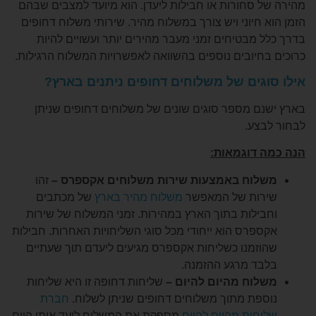
 סחורות או חבילות ליעדן. הוא מיועד למצבים שבהם
חיוני ויש צורך במשלוח מהיר. שירותי משלוח דחופים
מבטיחים זמני מעבר מהירים יותר ועשויים להיות
חיובים נוספים בהשוואה לאפשרויות המשלוח הרגילות.
גים של משלוחים דחופים ניתנים בארץ?
ם מספר סוגים שונים של משלוחים דחופים שניתן
צע.
 דוגמאות:
וח באמצעות שירות משלוחים אקספרס –
זהו
ות של המאפשר
משלוח מהיר בארץ
של מכתבים
ילות בתוך הארץ במהירות. זמני המשלוח של שירות
פרס הוא ייחודי מכל סוגי השליחויות האחרות. חבילות
זמנו כשליחות אקספרס מגיעים ליעדם תוך שעתיים
ד מרגע ההזמנה.
וח מהיום להיום –
שליחות דחופה זו היא שליחות
פת מתוך משלוחים דחופים שניתן לשלוח.
חברת
חות מהיום להיום
מספקת את המשלוח ליעד אותו היום