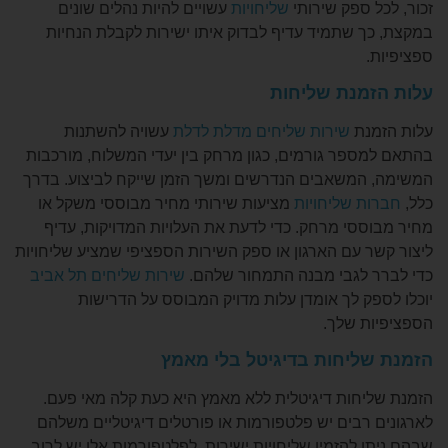
 ספק שירותי
שליחויות
עשויים להיות נהלים שונים
ך שתמיד עדיף לבדוק איתו ישירות לקבלת הנחיות
.
מנת שליחות
נת
שירות שליחים מדלת לדלת
עשויה להשתנות
ספר גורמים, כגון מרחק בין יעדי המשלוח, מורכבות
המשאבים הנדרשים ומשך הזמן שייקח לביצוע. בדרך
ת שליחויות
מציעות שירותי מחיר מבוססי משקל או
ססי מרחק. כדי לדעת את העלויות המדויקות, עדיף
ר עם הארגון או ספק השירות הספציפי שמציע שליחויות
 לגבי מבנה התמחור שלהם.
שירות שליחים תל אביב
פק לך אומדן עלות מדויק המבוסס על הדרישות
ת שלך.
ליחות בדיגיטל בלי מאמץ
יחות דיגיטלית ללא מאמץ היא כעת קלה מאי פעם.
 רבים יש פלטפורמות או פורטלים דיגיטליים משלהם
 להזמין שליחויות ישירות. לפלטפורמות אלו יש לרוב