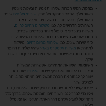
ר:
חפש חברות שליחויות אמינות ובעלות מוניטין
ור שלך. התחל במחקר של ספקי
שירותי שליחים
שונים
ור שלך. חפש חברות משלוחים המציעות את
רותים הדרושים לך, כגון
משלוחים מהיום להיום
,
וח בינעירוני או טיפול מיוחד בפריטים שבירים.
ו את סוג השירות:
חברות שליחויות מציעות לרוב
י שירות שונים, כמו
שליחות מהיום להיום
, משלוח
רת או
משלוח אקספרס בארץ
שהיא שליחות דחופה
תר. בחר באפשרות התואמת את ציר הזמן והדרישות
.
ואות:
השוו את המחירים, אפשרויות המשלוח
קורות הלקוחות של ספקי שירותי
שליחים
שונים. זה
ור לך לבחור את חברת המשלוחים המתאימה ביותר
כים שלך.
רת קשר:
לאחר שבחרתם ספק שירותי שליחויות, פנו
ו כדי לברר לגבי השירותים והזמינות שלהם. בדרך כלל
 יכול להגיע אליהם דרך האתר, הטלפון או האימייל
ם.