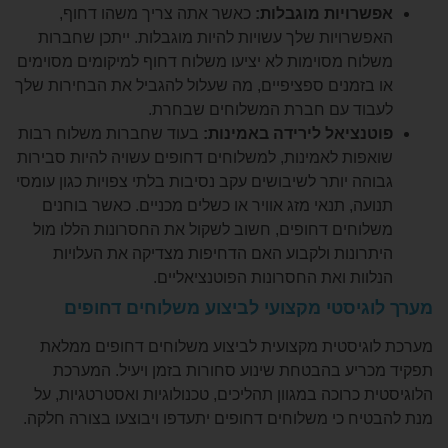
רויות מוגבלות:
כאשר אתה צריך משהו דחוף,
שרויות שלך עשויות להיות מוגבלות. ייתכן שחברות
וח מסוימות לא יציעו משלוח דחוף למיקומים מסוימים
בזמנים ספציפיים, מה שעלול להגביל את הבחירות שלך
וד עם חברת המשלוחים שבחרת.
נציאל לירידה באמינות:
בעוד שחברות משלוח רבות
פות לאמינות, למשלוחים דחופים עשויה להיות סבירות
הה יותר לשיבושים עקב נסיבות בלתי צפויות כגון עומסי
עה, תנאי מזג אוויר או כשלים מכניים. כאשר בוחנים
וחים דחופים, חשוב לשקול את החסרונות הללו מול
רונות ולקבוע האם הדחיפות מצדיקה את העלויות
וות ואת החסרונות הפוטנציאליים.
גיסטי מקצועי לביצוע משלוחים דחופים
גיסטית מקצועית לביצוע משלוחים דחופים ממלאת
ריע בהבטחת שינוע סחורות בזמן ויעיל. המערכת
 כרוכה במגוון תהליכים, טכנולוגיות ואסטרטגיות, על
יח כי משלוחים דחופים יתעדפו ויבוצעו בצורה חלקה.