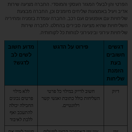
ן לבעלי המגזר העסקי והמוסדי. החברה מציעה שירות
יל באמצעות שליחים מיומנים וכן, החברה מבצעת
 עם אופנועים ועם רכב. החברה עומדת בזמניה ומחיריה
ת שהיא מציעה סבירים בהחלט. לחברה שירות
ירוני ובינעירוני לנוחות כל לקוחותיה.
פירוט על הדגש
מדוע חשוב
ם
לשים לב
לדגש?
ת
חשוב לדייק במילוי כל פרטי
ללא מילוי
השליחות כולל כתובת ואנשי קשר
פרטים נכונים
רלוונטיים.
החבילה יכולה
להתעכב ואף
ללכת לאיבוד
ציון זמן האספקה הרצוי למשלוח
חשוב לציין את