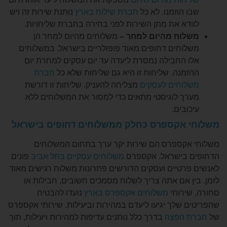
 הוזמנו. לא כל
חברת שילוח בארץ
נותנת שירות זה ויש
דא את מתן השירות לפני בחירה בחברת שליחויות.
וח מהיום למחר –
משלוחים מהיום למחר הן
וחים דחופים מאוד פופולריים בישראל. במשלוחים
 החבילה נמסרת ליעדה עד יום עסקים למחרת יום
מנה. שליחות זו היא גם שליחות שלא כל
חברת
וחים לעסקים
מצליחה להעניק. שליחות זו דורשת
ך לוגיסטי מתאים כדי למסור את המשלוחים ללא
ובים.
 אקספרס כחלק ממשלוחים דחופים בישראל
קספרס הם שירות יקר ערך בתחום המשלוחים
בישראל.
אקספרס
משלוחים עסקיים בתל אביב
פונים
רטיים ועסקים הדורשים פתרונות משלוח רגישים מאוד
ן אם אתה צריך לשלוח מסמכים חשובים, חבילות או
ירותי
משלוחים אקספרס בארץ
נועדו להבטיח
 שלך יגיעו ליעדם במהירות וביעילות. שירותי אקספרס
 הפצה
בדרך כלל נותנים עדיפות למהירות ויעילות, תוך