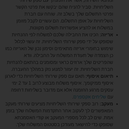
נאי השירות, אשר את הזמנתך עם ספק שירותי
יחויות. סביר להניח שהם יבקשו את פרטי הקשר
טי התשלום שלך בשלב זה. שוחח עם חברת
יחויות על אופן התשלום. הם עשויים לקבל מזומן
לוח או להציע אפשרויות תשלום מקוונות.
זה:
הכינו את החבילה שלכם למשלוח לפי ההנחיות
פקו על ידי ספק שירותי השליחויות. זה עשוי לכלול
וש בחומרי אריזה מתאימים וסימון נכון של האריזה כמו
הצמדה של תעודת המשלוח על החבילה. וודא
ריטים שלך ארוזים כראוי ומסומנים בהתאם להנחיות
ת השליחויות. זה יעזור למנוע נזק במהלך ההעברה.
ום איסוף:
תאם עם ספק שירותי השליחויות כדי לארגן
איסוף ממיקומך. איסוף משלוח מבוצע לרוב 1 עד 2 ימי
ים מרגע ההזמנה אלא אם מדובר בשליחות דחופה
שליחים אקספרס
.
ב:
רוב ספקי שירותי השליחויות מציעים שירותי מעקב
פשרים לך לעקוב אחר התקדמות המשלוח שלך בזמן
. שים לב לכל מספרי המעקב או קודי האסמכתא
פקו כדי להישאר מעודכן בסטטוס המשלוח שלך.