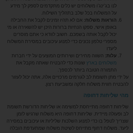
 בג’ינג’ו משלוחים יש כלים מתקדמים לספק לך מידע
המשלוח בכל שלב בתהליך השילוח.
אות משלוח:
אם לא תהיו זמינים לקבל את החבילה
פן אישי, ספקו הנחיות ברורות היכן יש להשאירה או מי
ל לקבל אותה בשמכם. חשוב לוודא כי אתם מוסרים
רי טלפון נכונים כדי למנוע עיכובים במסירת המשלוח
דו
ת:
השווה מחירים ושירותים המוצעים על ידי חברות
וחים בארץ
שונות כדי להבטיח שאתה מקבל את
ורה הטובה ביותר לכספך.
ן תשומת לב לגורמים מרכזיים אלה, אתה יכול לעזור
ווית משלוח חלקה ומשביעת רצון.
חות דחופה
חופה מתייחסת למשימה או שליחות הדורשת תשומת
ה מיידית. שליחות דחופה היא משלוח שרגיש לזמן
ל בו כדי למנוע השלכות שליליות או עיכובים במסירה
לוח דחוף מתייחס לשיטת משלוח שמתעדפת הובלה