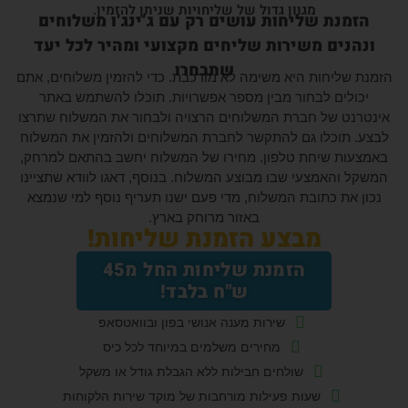
מגוון גדול של שליחויות שניתן להזמין.
ת שליחות עושים רק עם ג’ינג’ו משלוחים
ם משירות שליחים מקצועי ומהיר לכל יעד
שתבחרו
יחות היא משימה לא מורכבת. כדי להזמין משלוחים, אתם
ם לבחור מבין מספר אפשרויות. תוכלו להשתמש באתר
של חברת המשלוחים הרצויה ולבחור את המשלוח שתרצו
וכלו גם להתקשר לחברת המשלוחים ולהזמין את המשלוח
 שיחת טלפון. מחירו של המשלוח יחשב בהתאם למרחק,
אמצעי שבו מבוצע המשלוח. בנוסף, דאגו לוודא שתציינו
 כתובת המשלוח, מדי פעם ישנו תעריף נוסף למי שנמצא
באזור מרוחק בארץ.
מבצע הזמנת שליחות!
הזמנת שליחות החל מ45
ש"ח בלבד!
שירות מענה אנושי בפון ובוואטסאפ
מחירים משלמים במיוחד לכל כיס
שולחים חבילות ללא הגבלת גודל או משקל
שעות פעילות מורחבות של מוקד שירות הלקוחות