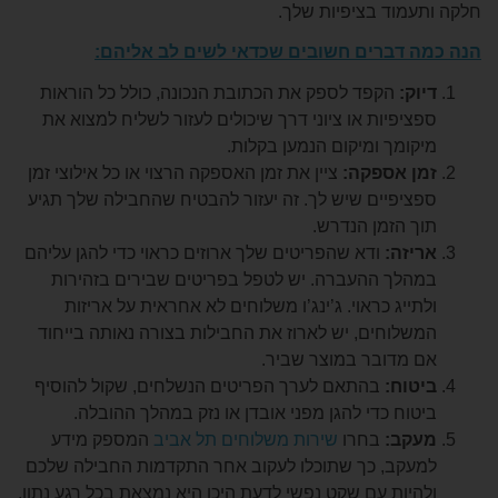
מוד בציפיות שלך.
 דברים חשובים שכדאי לשים לב אליהם:
ק:
הקפד לספק את הכתובת הנכונה, כולל כל הוראות
יפיות או ציוני דרך שיכולים לעזור לשליח למצוא את
ומך ומיקום הנמען בקלות.
 אספקה:
ציין את זמן האספקה הרצוי או כל אילוצי זמן
יפיים שיש לך. זה יעזור להבטיח שהחבילה שלך תגיע
 הזמן הנדרש.
זה:
ודא שהפריטים שלך ארוזים כראוי כדי להגן עליהם
לך ההעברה. יש לטפל בפריטים שבירים בזהירות
ייג כראוי. ג’ינג’ו משלוחים לא אחראית על אריזות
לוחים, יש לארוז את החבילות בצורה נאותה בייחוד
מדובר במוצר שביר.
וח:
בהתאם לערך הפריטים הנשלחים, שקול להוסיף
וח כדי להגן מפני אובדן או נזק במהלך ההובלה.
ב:
בחרו
שירות משלוחים תל אביב
המספק מידע
קב, כך שתוכלו לעקוב אחר התקדמות החבילה שלכם
יות עם שקט נפשי לדעת היכן היא נמצאת בכל רגע נתון.