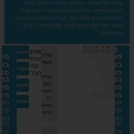
 של זמינות, מהירות, שירות, דיגיטל, מחיר
ם ציפיות. על התוצאה הפנומנלית יעידו קהל
ות הרחב שלנו אשר מצביע בהמלצותיו הרבים
היותו עובד אתנו למשך שנים רבות ללא כל
ויות.
אהבתם?
Facebook
ניינים
מעוניינים
שליחויות
שתפו
משפטיות
רות
בשירות
עם
–
Telegram
ועי
מקצועי
חברים:
שירות
יר
במחיר
נחוץ
ר
סופר
WhatsApp
לעורכי
לם?
משתלם?
דין
ירו
השאירו
Email
ואנשים
ים
פרטים
פרטיים
פס
בטופס
ור
ונחזור
כם
אליכם