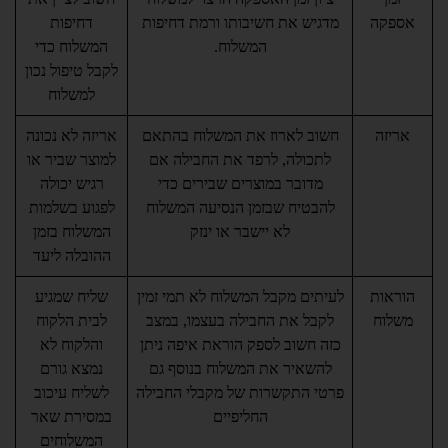
מדגיש את חשיבותו ורמת דחיפות
דחיפות
המשלוח.
המשלוח כדי
לקבל טיפול נכון
למשלוח
חשוב לארוז את המשלוח בהתאם
אריזה לא נכונה
לתכולה, לרפד את החבילה אם
למוצר שביר או
מדובר במוצרים שבירים כדי
רגיש יכולה
להבטיח שבזמן הנסיעה המשלוח
לפגוע בשלמות
לא יישבר או ינזק
המשלוח בזמן
ההובלה ליעד
לעיתים מקבל המשלוח לא תמי זמין
שליח שמגיע
לקבל את החבילה בעצמו, במצב
לבית הלקוח
כזה חשוב לספק הוראת איפה ניתן
והלקוח לא
להשאיר את המשלוח בנוסף גם
נמצא גורם
פרטי התקשרות של מקבלי החבילה
לשליח עיכוב
החליפיים
במסירת שאר
המשלוחים