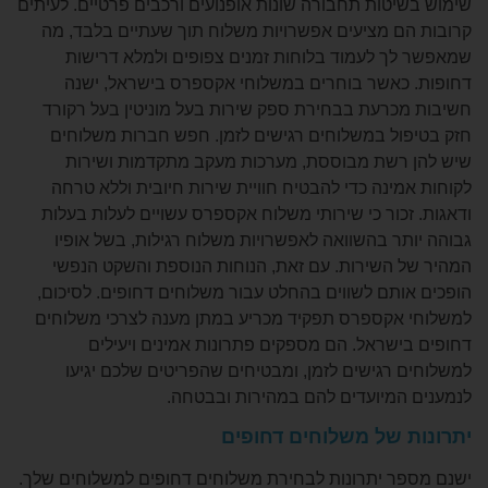
יטות תחבורה שונות אופנועים ורכבים פרטיים. לעיתים
ם מציעים אפשרויות משלוח תוך שעתיים בלבד, מה
ך לעמוד בלוחות זמנים צפופים ולמלא דרישות
כאשר בוחרים במשלוחי אקספרס בישראל, ישנה
כרעת בבחירת ספק שירות בעל מוניטין בעל רקורד
ול במשלוחים רגישים לזמן. חפש חברות משלוחים
רשת מבוססת, מערכות מעקב מתקדמות ושירות
ינה כדי להבטיח חוויית שירות חיובית וללא טרחה
כור כי שירותי משלוח אקספרס עשויים לעלות בעלות
ר בהשוואה לאפשרויות משלוח רגילות, בשל אופיו
 השירות. עם זאת, הנוחות הנוספת והשקט הנפשי
ותם לשווים בהחלט עבור משלוחים דחופים. לסיכום,
אקספרס תפקיד מכריע במתן מענה לצרכי משלוחים
ישראל. הם מספקים פתרונות אמינים ויעילים
 רגישים לזמן, ומבטיחים שהפריטים שלכם יגיעו
המיועדים להם במהירות ובבטחה.
 של משלוחים דחופים
ר יתרונות לבחירת משלוחים דחופים למשלוחים שלך.