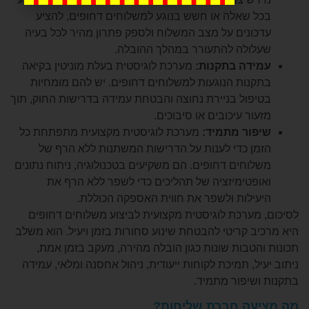
 שאלה או חשש בנוגע למשלוחים דחופים, להציע
ונים על מצב המשלוח ולספק פתרון מהיר לכל בעיה
ולה להתעורר במהלך ההובלה.
דה בתקנות:
מערכת לוגיסטית בעלת מוניטין בקיאה
נות הנוגעות למשלוחים דחופים. יש להם מומחיות
פול בניירת נחוצה והבטחת עמידה בדרישות החוק, תוך
ור עיכובים או סיבוכים.
ור מתמיד:
מערכת לוגיסטית מקצועית מתפתחת כל
ן כדי לענות על הדרישות המשתנות ללא הרף של
וחים דחופים. הם משקיעים בטכנולוגיה, ניתוח נתונים
פטימיזציה של תהליכים כדי לשפר ללא הרף את
ילות ולשפר את חווית האספקה הכוללת.
מערכת לוגיסטית מקצועית לביצוע משלוחים דחופים
 קריטי להבטחת שינוע סחורות בזמן ויעיל. הוא משלב
טבות שונות כגון הובלה מהירה, מעקב בזמן אמת,
ל, תמיכת לקוחות ייעודית, ניהול אחסנה ומלאי, עמידה
שיפור מתמיד.
עה חברת שליחות?