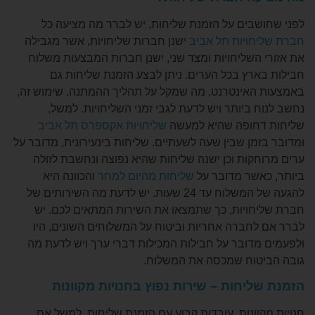
שבים על הזמנת שליחות, יש לברר מה מציעה כל
חויות תל אביב
ישנן חברות שליחויות, אשר מגבילה
 השליחויות ומצד שני, ישנן חברות המבצעות משלוח
ארץ בכל הערים. ניתן לבצע הזמנת שליחות גם
האינטרנט, מה שמקל על תהליך ההמתנה. שימוש זה,
 ביותר ויש לדעת לגבי זמני השליחויות. למשל,
דחופה שהיא למעשה
שליחויות אקספרס תל אביב
מן שבין שעה לשעתיים. שליחות בינעירונית, מדובר על
חקות וכן ישנה שליחות שהיא נפוצה ונחשבת לזולה
אשר מדובר על
שליחות מהיום למחר
והכוונה היא
להגעה של המשלוח עד 24 שעות. יש לדעת מה השירותים של
חויות, כך שתמצאו את השירות המתאים לכם. יש
לחברה אחריות וביטוח על המשלוחים השונים, היו
מדובר על חבילות המכילות דברי ערך ויש לדעת מה
טוח שמכסה את המשלוח.
ליחות – שירות נפוץ בחנויות מקוונות
וונות, עובדות קבוע עם הזמנת שליחות. למשל אם