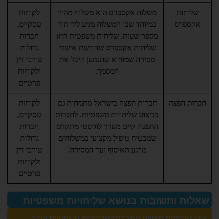
ת
משלוח אקספרס הוא משלוח מהיר
לקוחות
ס
במיוחד שבו המשלוח מגיע ליד תוך
עסקיים,
מספר שעות. שליחות משפטית היא
חברות
שליחות אקספרס שדורשת אישור
גדולות
מסירה שמוודא שהנמען קיבל את
עורכי דין
המסמך.
ולקוחות
פרטיים
פצה
חברות הפצה בישראל מתמחות גם
לקוחות
בביצוע שליחויות משפטיות. לחברות
עסקיים,
ההפצה קיים מערך לוגיסטי מתקדם
חברות
שמבטיח טיפול מקצועי במשלוחים
גדולות
מרגע האיסוף ועד המסירה.
עורכי דין
ולקוחות
פרטיים
ותשובות בנושא שליחויות משפטיות
רותים מציעה החברה לשליחויות משפטיות עבור