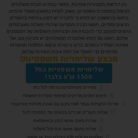
רשות מקצועיות ואמינות. כאשר בוחרים חברת משלוחים
במסמכים משפטיים, חשוב לקחת בחשבון מספר גורמים.
ראשונה יש לוודא כי לחברה יש ניסיון בטיפול בחומרים
וסודיים. חפשו חברה המציעה שירותי משלוח מאובטחים
למעקב כדי להבטיח את הבטיחות והשלמות של המסמכים
חשוב גם לוודא שלחברת המשלוחים יש מוניטין טוב של
ועמידה בזמנים. בדקו ביקורות ובקשו המלצות ממקורות
הימנים כדי לאמוד את רמת איכות השירות שלהם.
בצע שליחויות משפטיות!
שליחויות משפטיות החל
מ150 ש"ח בלבד!
מחירים משתלמים במיוחד לכל כיס
תיאום זמנים מדויקים לאיסוף ומסירת המשלוח
רות הלקוחות עומד לשירותכם עם שעות פעילות מורחבות
שילוח מוצרים שבירים בבטחה עד המסירה ליעד
שירות מענה אנושי בפון ובוואטסאפ
שירות מעקב פשוט ונוח לכל משלוח
שולחים חבילות ללא הגבלת גודל או משקל