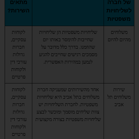
רה
מתאים
יות
השירות?
ות
ים
שליחויות משפטיות הן שליחויות
לקוחות
היום
שחייבות להימסר באותו יום
עסקיים,
שהוזמנו. בדרך כלל מדובר על
חברות
מסמכים רגישים שחייבים להגיע
גדולות
לנמען במהירות האפשרית.
עורכי דין
ולקוחות
פרטיים
ת
אחד מהשירותים שמעניקה חברת
לקוחות
 תל
משלוחים בתל אביב היא שליחויות
עסקיים,
משפטיות. לחברת השליחויות יש
חברות
צוות שליחים מוסמך ומוכשר לבצע
גדולות
שליחויות משפטיות בצורה מקצועית
עורכי דין
ולקוחות
פרטיים