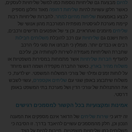
עת גם שליחויות נוספות כמו למשל שליחויות לעסקים,
ן עשויות להיות
שליחות דחופה
מאוד וחלקן מספיק
מצעות
שליחות מהיום למחר
. לחברות שליחויות רבות
רכת לוגיסטית מופתית המורכבת מהון אנושי של
ומנים ואחראיים, וכן צי של אופנועים חדישים ורכבים,
נם גם
שליחויות
עם רכב להובלת
משלוחים חבילות
בדים יותר. מומלץ כי תבחנו את סוגי כלי הרכב
ליחויות מעמידה לשירות לקוחותיה וכן, עליכם
ברות שליחויות
אשר מתמחות במסירות משפטיות או
יר בארץ
, כאשר החברה מקפידה ושמה דגש מיוחד
זמנים ומילוי של צורכי המשלוח המשפטי. יש לדעת, כי
תבצע באופן שגוי עם
שליחים אקספרס
, עשוי לשבש
לות של עורכי הדין ושל מערכת בתי המשפט באופן
ומקצועיות בכל הקשור למסמכים רגישים
שירות שליחים
של
הדואר אינם מספקים את המענה
, חלק מהמסמכים עשויים להיאבד בדרך. זו הסיבה כי
כמו שליחויות משפטיות, חייבות להיות על הצד