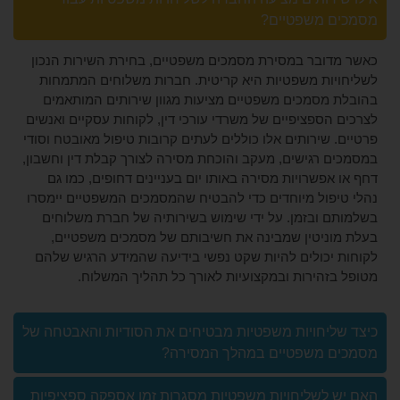
 משפטיים?
ובר במסירת מסמכים משפטיים, בחירת השירות הנכון
ות משפטיות היא קריטית. חברות משלוחים המתמחות
מסמכים משפטיים מציעות מגוון שירותים המותאמים
ספציפיים של משרדי עורכי דין, לקוחות עסקיים ואנשים
שירותים אלו כוללים לעתים קרובות טיפול מאובטח וסודי
 רגישים, מעקב והוכחת מסירה לצורך קבלת דין וחשבון,
פשרויות מסירה באותו יום בעניינים דחופים, כמו גם
פול מיוחדים כדי להבטיח שהמסמכים המשפטיים יימסרו
 ובזמן. על ידי שימוש בשירותיה של חברת משלוחים
ניטין שמבינה את חשיבותם של מסמכים משפטיים,
יכולים להיות שקט נפשי בידיעה שהמידע הרגיש שלהם
זהירות ובמקצועיות לאורך כל תהליך המשלוח.
יחויות משפטיות מבטיחים את הסודיות והאבטחה של
 משפטיים במהלך המסירה?
לשליחויות משפטיות מסגרות זמן אספקה ספציפיות