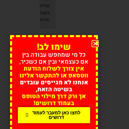
שליחויות
בעבר
ובהווה
שליחויות
שימו לב!
בעידן
כל מי שמחפש עבודה בין
המודרני
אם כעצמאי ובין אם כשכיר,
–
אין צורך לשלוח הודעת
כיצד
ווטסאפ או להתקשר אלינו
ניתן
אנחנו לא מגייסים עובדים
לשלוח
בשיטה הזאת,
חבילות
אך ורק דרך מילוי הטופס
בימינו?
בעמוד דרושים!
לחצו כאן למעבר לעמוד
דרושים
חברת
משלוחים