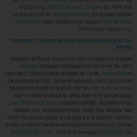
ו. גם
משלוחים בארץ מדלת לדלת
בהולים לבתי
שלחים עם
שליחויות אקספרס
. יש לברר מראש אם
חויות
מבצעת שירות משפטי והאם
חברת שילוח
מנת בסוג השילוח.
ת משפטיות מחייבות שמירה על דיסקרטיות
ל דיסקרטיות וסודיות היא אחד מהכללים החשובים
 שירות שליחויות משפטיות באמצעות
משלוחים
בארץ
. מדובר על מסמכים רגישים במיוחד למשל כתבי
בי הגנה, חוזים נוטריוניים ועוד. מסירות משפטיות עם
חויות בארץ
צריכות להגיע עד 3 פעמים לכתובתו של
את על פי דרישות החוק. גם מסמכים למטרת רישום
שכונות, נשלחים באמצעות
חברת שליחויות תל אביב
ה בכל הקשור למסירות משפטיות. בתי המשפט
 המסמכים יגיע בזמן ואין זה משנה עבורם כיצד הדואר
לכן המסירות החשובות והאישיות של המסמכים השונים
ת הפצה
מקצועיות
הן קריטיות.
חברת שליחות מהיום