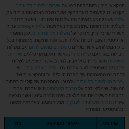
הנכון ביותר להתבצע עם
שירות שליחים תל אביב
. לפעמים דואר דחוף, אשר נשלח באמצעות בית דואר,
 להגיע באיחור מה שלבטח אינו רצוי. כאשר מדובר
ת דחופות שמתבצעות באמצעות
שליח אקספרס
עבור
כי הדין, מדובר על
משלוח מהיום להיום
, לכן המערך
חשוב. חברות שליחויות גדולות וותיקות, מתמחות בכל
לוחים אשר כוללים
משלוחים מהיום להיום
וגם משלוח
ארץ עם
שליח מהיר
, כאשר חלקם אף כוללים
שליחות
עורכי דין בתל אביב למשל, אשר מעוניינים לשלוח
משפטיים לעיר אחרת עם
שליחים בתל אביב
. יש
האמינות של חברת השליחויות והמקצועיות של
לוחים תל אביב
שלה
וכן, מהמלצות של קולגות בתחום
מליצו לכם על
חברת משלוחים
זו או אחרת. אחת
שליחויות המומלצות, הינה חברת ג'ינג'ו אשר מציעה
רת משלוחים לעסקים
מכל הסוגים, באחריות מלאה
קה מופתית.
י
תיאור השירות
למי