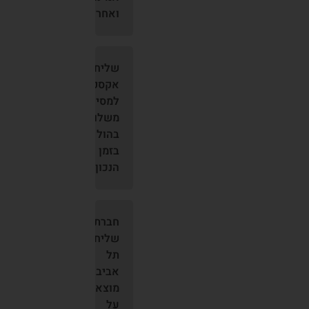
ואחראית
שליחויות
אקספרס
למסירת
משלוח
בהול
בזמן
הנכון
חברת
שליחויות
תל
אביב
מוצאים
על