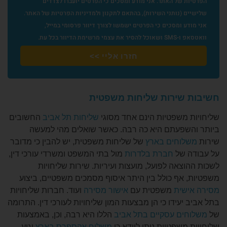
ת של האתר. אני מודע ומסכים כי הפרטים יועברו לצדדים
ם (נותני השירות), בהתאם לתקנון ולמדיניות הפרטיות של האתר.
ע ומסכים כי הפרטים ישמשו לצורך דיוור פרסומי במייל,
י מרשימת הדיוור בכל עת.
חזרו אליי >>
 שירות שליחות משפטית
 משפטיות הינם אחד מסוגי
שליחות תל אביב
החשובים
שפעתם היא כה רבה. כאשר שואלים מהי למעשה
לוחים בארץ
של
שליחות משפטית, יש להבין כי מדובר
 של
חברת בלדרות
מול בתי המשפט ומשרדי עורכי דין,
צאה לפועל, מועצות ועיריות. שירות שליחויות
 אף כולל בין היתר איסוף מסמכים משפטיים, ביצוע
שית
משפטית עם
אישור מסירה
ועוד. חברות שליחויות
יעידו כי הן מבצעות המון שליחויות לעורכי דין. התרומה
ים עסקיים בתל אביב
הללו היא רבה, וכן, באמצעות
משפטיות ניתן לוודא כי
משלוח אקספרס בארץ
יגיע