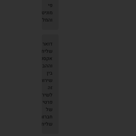
פי
מוניטין
והמלצות
דואר
שליחים
אקספרס
וההבדל
בין
שירות
זה
לשירות
פרטי
של
חברות
שליחויות